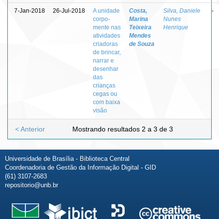
7-Jan-2018
26-Jul-2018
A unidade
Costa,
Silva, Daniele
-
corpo-
Marina
Nunes
mente nas
Teixeira
Henrique
atividades
Mendes
criadoras
de Souza
de brincar,
narrar e
desenhar
das
crianças
cegas ou
com baixa
visão
< Anterior
Mostrando resultados 2 a 3 de 3
Universidade de Brasília - Biblioteca Central
Coordenadoria de Gestão da Informação Digital - GID
(61) 3107-2683
repositorio@unb.br