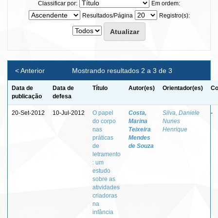
Classificar por:
Em ordem:
Resultados/Página
Registro(s):
< Anterior
Mostrando resultados 2 a 3 de 3
Data de
Data de
Título
Autor(es)
Orientador(es)
Co
publicação
defesa
20-Set-2012
10-Jul-2012
O papel
Costa,
Silva, Daniele
-
do corpo
Marina
Nunes
nas
Teixeira
Henrique
práticas
Mendes
de
de Souza
letramento
: um
estudo
sobre as
atividades
criadoras
na
infância