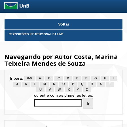
Skip
Voltar
navigation
REPOSITÓRIO INSTITUCIONAL DA UNB
Navegando por Autor Costa, Marina
Teixeira Mendes de Souza
Ir para:
0-9
A
B
C
D
E
F
G
H
I
J
K
L
M
N
O
P
Q
R
S
T
U
V
W
X
Y
Z
ou entre com as primeiras letras: