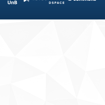
Fale conosco
Sobre