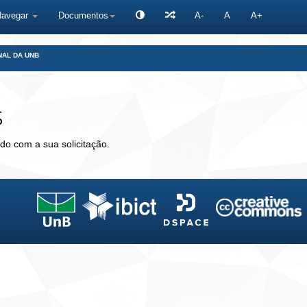
Navegar
Documentos
A-
A
A+
NAL DA UNB
s
do com a sua solicitação.