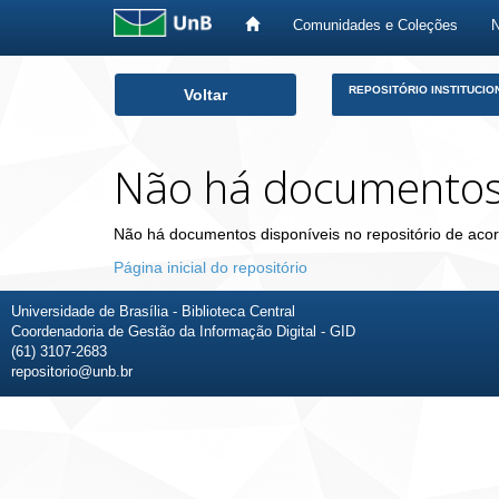
Comunidades e Coleções
Skip
REPOSITÓRIO INSTITUCIO
Voltar
navigation
Não há documento
Não há documentos disponíveis no repositório de acor
Página inicial do repositório
Universidade de Brasília - Biblioteca Central
Coordenadoria de Gestão da Informação Digital - GID
(61) 3107-2683
repositorio@unb.br