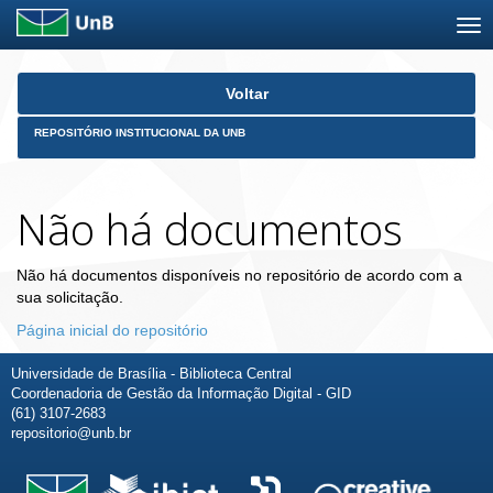
Skip
Voltar
navigation
REPOSITÓRIO INSTITUCIONAL DA UNB
Não há documentos
Não há documentos disponíveis no repositório de acordo com a
sua solicitação.
Página inicial do repositório
Universidade de Brasília - Biblioteca Central
Coordenadoria de Gestão da Informação Digital - GID
(61) 3107-2683
repositorio@unb.br