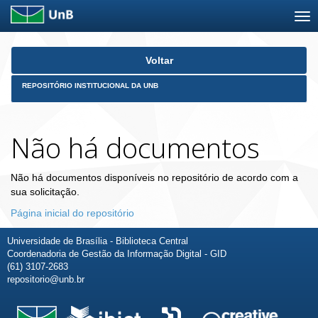
Skip
Voltar
navigation
REPOSITÓRIO INSTITUCIONAL DA UNB
Não há documentos
Não há documentos disponíveis no repositório de acordo com a
sua solicitação.
Página inicial do repositório
Universidade de Brasília - Biblioteca Central
Coordenadoria de Gestão da Informação Digital - GID
(61) 3107-2683
repositorio@unb.br