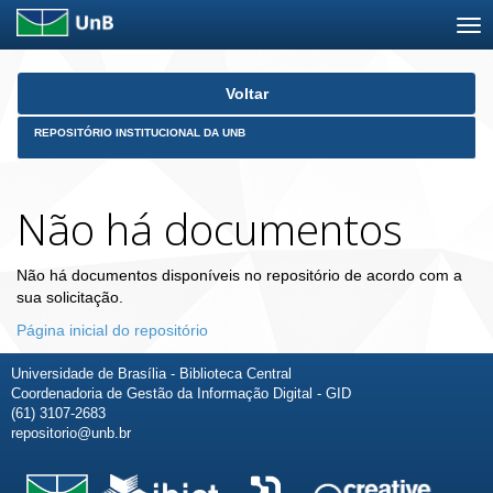
Skip
Voltar
navigation
REPOSITÓRIO INSTITUCIONAL DA UNB
Não há documentos
Não há documentos disponíveis no repositório de acordo com a
sua solicitação.
Página inicial do repositório
Universidade de Brasília - Biblioteca Central
Coordenadoria de Gestão da Informação Digital - GID
(61) 3107-2683
repositorio@unb.br