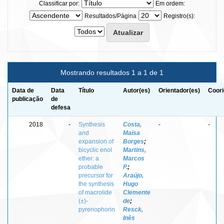
Classificar por:
Em ordem:
Resultados/Página
Registro(s):
Mostrando resultados 1 a 1 de 1
Data de
Data
Título
Autor(es)
Orientador(es)
Coori
publicação
de
defesa
2018
-
Synthesis
Costa,
-
-
and
Maísa
expansion of
Borges
;
bicyclic enol
Martins,
ether: a
Marcos
probable
P.
;
precursor for
Araújo,
the synthesis
Hugo
of macrolide
Clemente
(±)-
de
;
pyrenophorin
Resck,
Inês