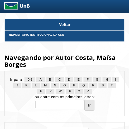
Skip
Voltar
navigation
REPOSITÓRIO INSTITUCIONAL DA UNB
Navegando por Autor Costa, Maísa
Borges
Ir para:
0-9
A
B
C
D
E
F
G
H
I
J
K
L
M
N
O
P
Q
R
S
T
U
V
W
X
Y
Z
ou entre com as primeiras letras: