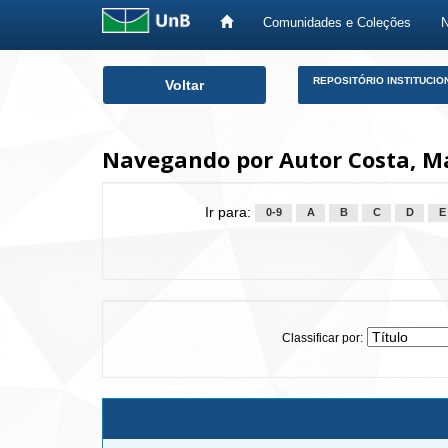
Comunidades e Coleções
Skip
REPOSITÓRIO INSTITUCIO
Voltar
navigation
Navegando por Autor Costa, M
Ir para:
0-9
A
B
C
D
E
Classificar por: