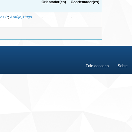
Orientador(es)
Coorientador(es)
os P.
;
Araújo, Hugo
-
-
Fale conosco
Sobre