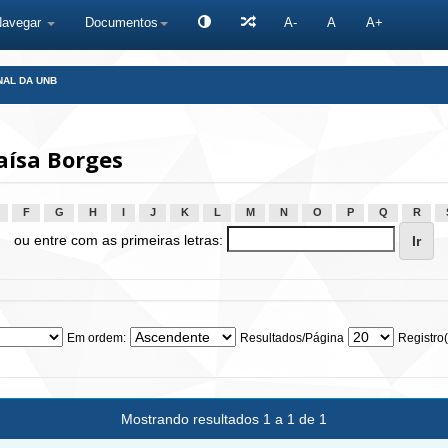
Navegar
Documentos
A-
A
A+
NAL DA UNB
aísa Borges
F
G
H
I
J
K
L
M
N
O
P
Q
R
ou entre com as primeiras letras:
Em ordem:
Resultados/Página
Registro(
Mostrando resultados 1 a 1 de 1