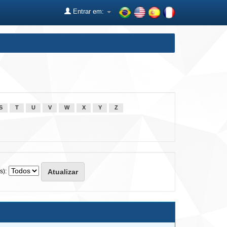
Entrar em:
S
T
U
V
W
X
Y
Z
s):