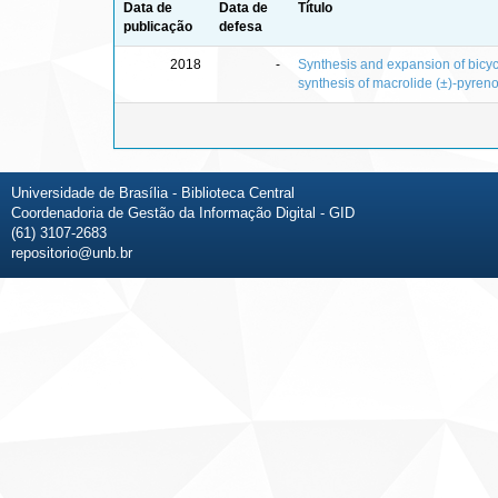
Data de
Data de
Título
publicação
defesa
2018
-
Synthesis and expansion of bicycl
synthesis of macrolide (±)-pyren
Universidade de Brasília - Biblioteca Central
Coordenadoria de Gestão da Informação Digital - GID
(61) 3107-2683
repositorio@unb.br