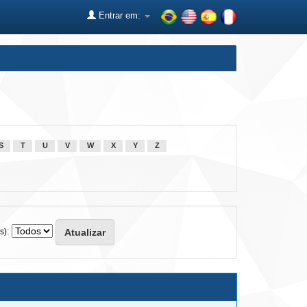
Entrar em:
S
T
U
V
W
X
Y
Z
s):