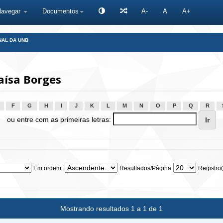
Navegar
Documentos
A-
A
A+
NAL DA UNB
aísa Borges
F
G
H
I
J
K
L
M
N
O
P
Q
R
ou entre com as primeiras letras:
Em ordem:
Resultados/Página
Registro(
Mostrando resultados 1 a 1 de 1