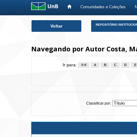
Comunidades e Coleções
Skip
REPOSITÓRIO INSTITUCIO
Voltar
navigation
Navegando por Autor Costa, M
Ir para:
0-9
A
B
C
D
E
Classificar por: