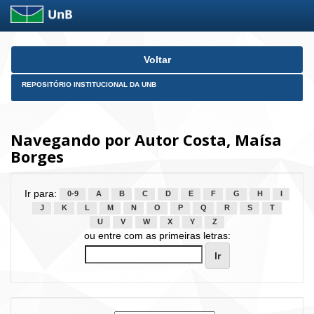
Skip
Voltar
navigation
REPOSITÓRIO INSTITUCIONAL DA UNB
Navegando por Autor Costa, Maísa
Borges
Ir para:
0-9
A
B
C
D
E
F
G
H
I
J
K
L
M
N
O
P
Q
R
S
T
U
V
W
X
Y
Z
ou entre com as primeiras letras: