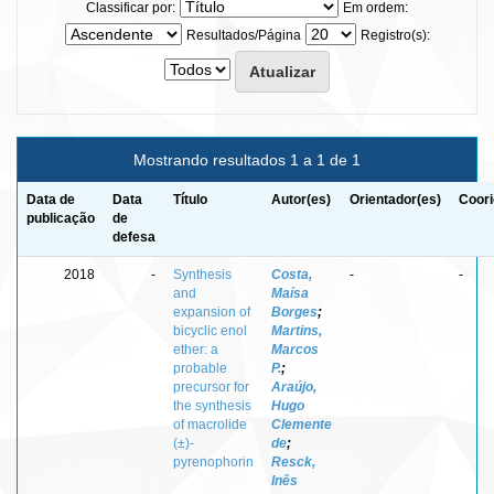
Classificar por:
Em ordem:
Resultados/Página
Registro(s):
Mostrando resultados 1 a 1 de 1
Data de
Data
Título
Autor(es)
Orientador(es)
Coori
publicação
de
defesa
2018
-
Synthesis
Costa,
-
-
and
Maísa
expansion of
Borges
;
bicyclic enol
Martins,
ether: a
Marcos
probable
P.
;
precursor for
Araújo,
the synthesis
Hugo
of macrolide
Clemente
(±)-
de
;
pyrenophorin
Resck,
Inês