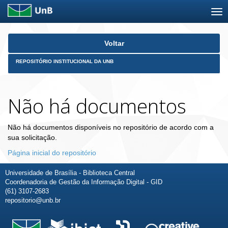
Skip
Voltar
navigation
REPOSITÓRIO INSTITUCIONAL DA UNB
Não há documentos
Não há documentos disponíveis no repositório de acordo com a
sua solicitação.
Página inicial do repositório
Universidade de Brasília - Biblioteca Central
Coordenadoria de Gestão da Informação Digital - GID
(61) 3107-2683
repositorio@unb.br