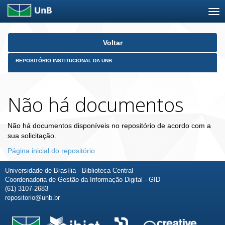
Skip
Voltar
navigation
REPOSITÓRIO INSTITUCIONAL DA UNB
Não há documentos
Não há documentos disponíveis no repositório de acordo com a
sua solicitação.
Página inicial do repositório
Universidade de Brasília - Biblioteca Central
Coordenadoria de Gestão da Informação Digital - GID
(61) 3107-2683
repositorio@unb.br