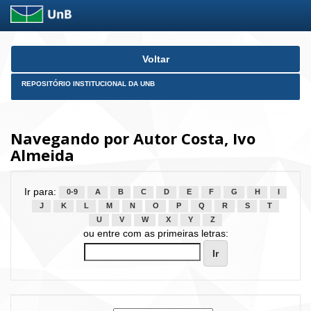
Skip
Voltar
navigation
REPOSITÓRIO INSTITUCIONAL DA UNB
Navegando por Autor Costa, Ivo
Almeida
Ir para:
0-9
A
B
C
D
E
F
G
H
I
J
K
L
M
N
O
P
Q
R
S
T
U
V
W
X
Y
Z
ou entre com as primeiras letras: