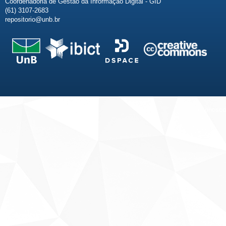
Coordenadoria de Gestão da Informação Digital - GID
(61) 3107-2683
repositorio@unb.br
Fale conosco
Sobre