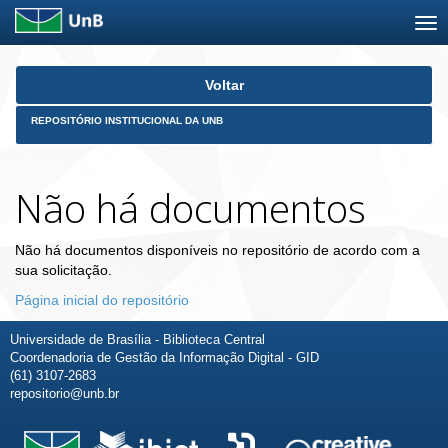
Skip
Voltar
navigation
REPOSITÓRIO INSTITUCIONAL DA UNB
Não há documentos
Não há documentos disponíveis no repositório de acordo com a
sua solicitação.
Página inicial do repositório
Universidade de Brasília - Biblioteca Central
Coordenadoria de Gestão da Informação Digital - GID
(61) 3107-2683
repositorio@unb.br