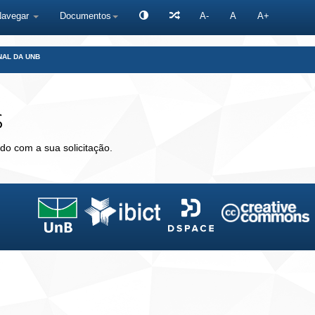
Navegar
Documentos
A-
A
A+
NAL DA UNB
s
do com a sua solicitação.