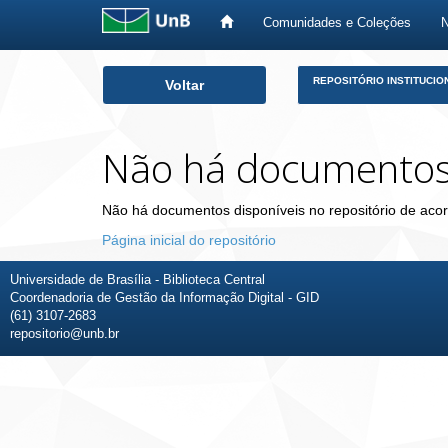
Comunidades e Coleções
Skip
REPOSITÓRIO INSTITUCIO
Voltar
navigation
Não há documento
Não há documentos disponíveis no repositório de acor
Página inicial do repositório
Universidade de Brasília - Biblioteca Central
Coordenadoria de Gestão da Informação Digital - GID
(61) 3107-2683
repositorio@unb.br