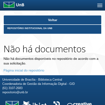
Skip
Voltar
navigation
REPOSITÓRIO INSTITUCIONAL DA UNB
Não há documentos
Não há documentos disponíveis no repositório de acordo com a
sua solicitação.
Página inicial do repositório
Universidade de Brasília - Biblioteca Central
Coordenadoria de Gestão da Informação Digital - GID
(61) 3107-2683
repositorio@unb.br