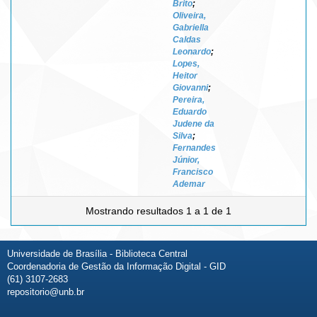
Brito
;
Oliveira,
Gabriella
Caldas
Leonardo
;
Lopes,
Heitor
Giovanni
;
Pereira,
Eduardo
Judene da
Silva
;
Fernandes
Júnior,
Francisco
Ademar
Mostrando resultados 1 a 1 de 1
Universidade de Brasília - Biblioteca Central
Coordenadoria de Gestão da Informação Digital - GID
(61) 3107-2683
repositorio@unb.br