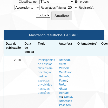
Classificar por:
Em ordem:
Resultados/Página
Registro(s):
Mostrando resultados 1 a 1 de 1
Data de
Data
Título
Autor(es)
Orientador(es)
Coor
publicação
de
defesa
2018
-
Participantes
Amorim,
-
-
de ensaios
Karla
clínicos em
Patrícia
oncologia :
Cardoso
;
perfil e
Garrafa,
aspectos
Volnei
;
envolvidos
Melo,
nas suas
Alana
decisões
Dantas
de
;
Costa,
Andressa
Vellasco