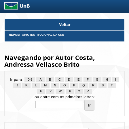
Skip
Voltar
navigation
REPOSITÓRIO INSTITUCIONAL DA UNB
Navegando por Autor Costa,
Andressa Vellasco Brito
Ir para:
0-9
A
B
C
D
E
F
G
H
I
J
K
L
M
N
O
P
Q
R
S
T
U
V
W
X
Y
Z
ou entre com as primeiras letras: