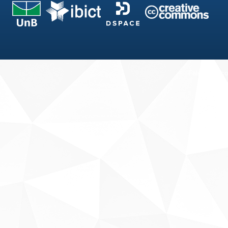
Fale conosco
Sobre