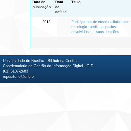
Data de
Data
Título
publicação
de
defesa
2018
-
Participantes de ensaios clínicos em
oncologia : perfil e aspectos
envolvidos nas suas decisões
Universidade de Brasília - Biblioteca Central
Coordenadoria de Gestão da Informação Digital - GID
(61) 3107-2683
repositorio@unb.br