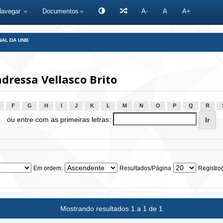
Navegar
Documentos
A-
A
A+
NAL DA UNB
dressa Vellasco Brito
F
G
H
I
J
K
L
M
N
O
P
Q
R
ou entre com as primeiras letras:
Em ordem:
Resultados/Página
Registro(
Mostrando resultados 1 a 1 de 1