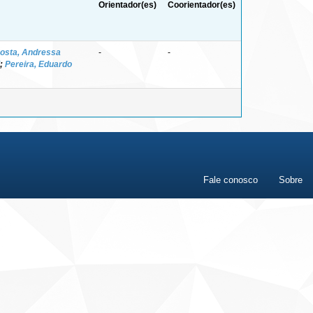
Orientador(es)
Coorientador(es)
osta, Andressa
-
-
;
Pereira, Eduardo
Fale conosco
Sobre