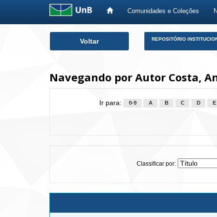
Comunidades e Coleções
Skip
REPOSITÓRIO INSTITUCIO
Voltar
navigation
Navegando por Autor Costa, An
Ir para:
0-9
A
B
C
D
E
Classificar por: