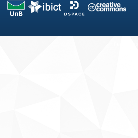
Fale conosco
Sobre