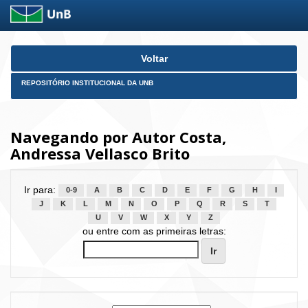
Skip
Voltar
navigation
REPOSITÓRIO INSTITUCIONAL DA UNB
Navegando por Autor Costa,
Andressa Vellasco Brito
Ir para:
0-9
A
B
C
D
E
F
G
H
I
J
K
L
M
N
O
P
Q
R
S
T
U
V
W
X
Y
Z
ou entre com as primeiras letras: