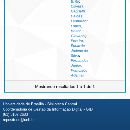
Brito
;
Oliveira,
Gabriella
Caldas
Leonardo
;
Lopes,
Heitor
Giovanni
;
Pereira,
Eduardo
Judene da
Silva
;
Fernandes
Júnior,
Francisco
Ademar
Mostrando resultados 1 a 1 de 1
Universidade de Brasília - Biblioteca Central
Coordenadoria de Gestão da Informação Digital - GID
(61) 3107-2683
repositorio@unb.br