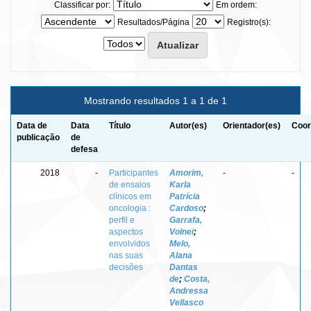
Classificar por:
Em ordem:
Resultados/Página
Registro(s):
Mostrando resultados 1 a 1 de 1
Data de
Data
Título
Autor(es)
Orientador(es)
Coor
publicação
de
defesa
2018
-
Participantes
Amorim,
-
-
de ensaios
Karla
clínicos em
Patrícia
oncologia :
Cardoso
;
perfil e
Garrafa,
aspectos
Volnei
;
envolvidos
Melo,
nas suas
Alana
decisões
Dantas
de
;
Costa,
Andressa
Vellasco