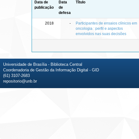
Data de
Data
Título
publicação
de
defesa
2018
-
Participantes de ensaios clínicos em
oncologia : perfil e aspectos
envolvidos nas suas decisões
Universidade de Brasília - Biblioteca Central
Coordenadoria de Gestão da Informação Digital - GID
(61) 3107-2683
repositorio@unb.br