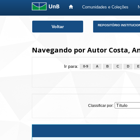
Comunidades e Coleções
Skip
REPOSITÓRIO INSTITUCIO
Voltar
navigation
Navegando por Autor Costa, An
Ir para:
0-9
A
B
C
D
E
Classificar por: