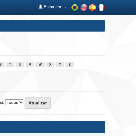
Entrar em:
S
T
U
V
W
X
Y
Z
s):