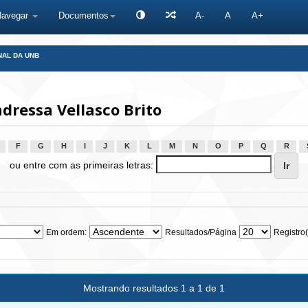
Navegar
Documentos
A-
A
A+
NAL DA UNB
dressa Vellasco Brito
F
G
H
I
J
K
L
M
N
O
P
Q
R
ou entre com as primeiras letras:
Em ordem:
Resultados/Página
Registro(
Mostrando resultados 1 a 1 de 1