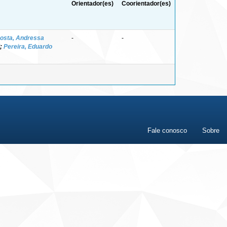
Orientador(es)
Coorientador(es)
osta, Andressa
-
-
;
Pereira, Eduardo
Fale conosco
Sobre