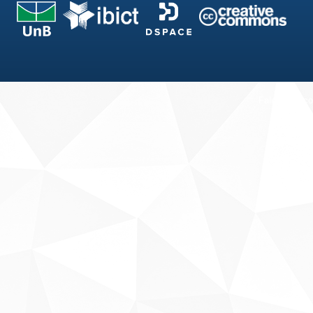
Fale conosco
Sobre