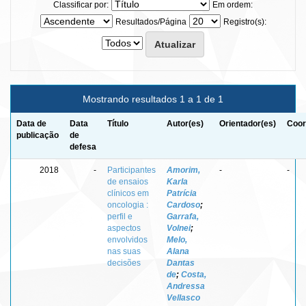
Classificar por:
Em ordem:
Resultados/Página
Registro(s):
Mostrando resultados 1 a 1 de 1
Data de
Data
Título
Autor(es)
Orientador(es)
Coor
publicação
de
defesa
2018
-
Participantes
Amorim,
-
-
de ensaios
Karla
clínicos em
Patrícia
oncologia :
Cardoso
;
perfil e
Garrafa,
aspectos
Volnei
;
envolvidos
Melo,
nas suas
Alana
decisões
Dantas
de
;
Costa,
Andressa
Vellasco