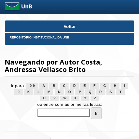
Skip
Voltar
navigation
REPOSITÓRIO INSTITUCIONAL DA UNB
Navegando por Autor Costa,
Andressa Vellasco Brito
Ir para:
0-9
A
B
C
D
E
F
G
H
I
J
K
L
M
N
O
P
Q
R
S
T
U
V
W
X
Y
Z
ou entre com as primeiras letras: