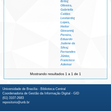
Brito
;
Oliveira,
Gabriella
Caldas
Leonardo
;
Lopes,
Heitor
Giovanni
;
Pereira,
Eduardo
Judene da
Silva
;
Fernandes
Júnior,
Francisco
Ademar
Mostrando resultados 1 a 1 de 1
Universidade de Brasília - Biblioteca Central
Coordenadoria de Gestão da Informação Digital - GID
(61) 3107-2683
repositorio@unb.br