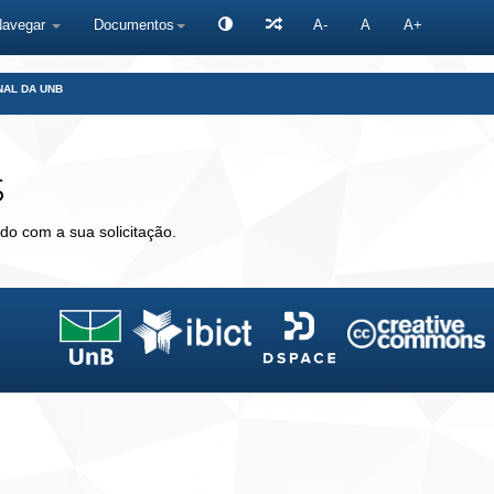
Navegar
Documentos
A-
A
A+
NAL DA UNB
s
do com a sua solicitação.