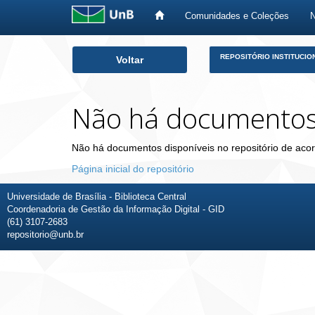
Comunidades e Coleções
Skip
REPOSITÓRIO INSTITUCIO
Voltar
navigation
Não há documento
Não há documentos disponíveis no repositório de acor
Página inicial do repositório
Universidade de Brasília - Biblioteca Central
Coordenadoria de Gestão da Informação Digital - GID
(61) 3107-2683
repositorio@unb.br