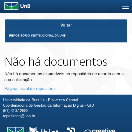
Skip
Voltar
navigation
REPOSITÓRIO INSTITUCIONAL DA UNB
Não há documentos
Não há documentos disponíveis no repositório de acordo com a
sua solicitação.
Página inicial do repositório
Universidade de Brasília - Biblioteca Central
Coordenadoria de Gestão da Informação Digital - GID
(61) 3107-2683
repositorio@unb.br