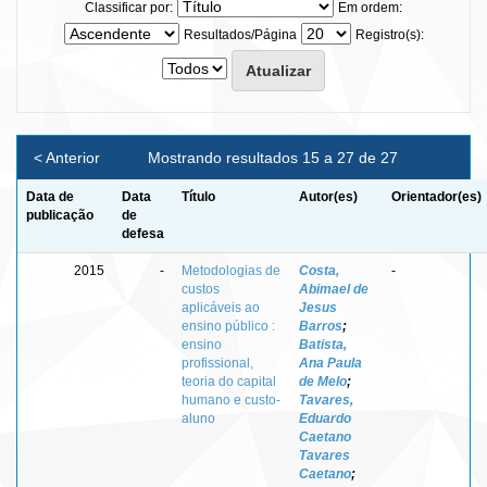
Classificar por:
Em ordem:
Resultados/Página
Registro(s):
< Anterior
Mostrando resultados 15 a 27 de 27
Data de
Data
Título
Autor(es)
Orientador(es)
publicação
de
defesa
2015
-
Metodologias de
Costa,
-
custos
Abimael de
aplicáveis ao
Jesus
ensino público :
Barros
;
ensino
Batista,
profissional,
Ana Paula
teoria do capital
de Melo
;
humano e custo-
Tavares,
aluno
Eduardo
Caetano
Tavares
Caetano
;