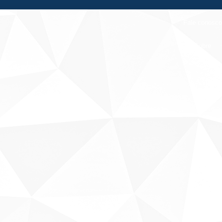
Fale conosco
Sobre