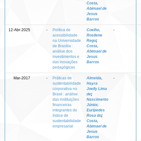
Costa,
Abimael de
Jesus
Barros
12-Abr-2025
-
Política de
Coelho,
-
acessibilidade
Rosilene
na Universidade
Rego
;
de Brasília :
Costa,
análise dos
Abimael de
investimentos e
Jesus
das inovações
Barros
pedagógicas
Mar-2017
-
Práticas de
Almeida,
-
sustentabilidade
Hayra
corporativa no
Joelly Lima
Brasil : análise
de
;
das instituições
Nascimento
financeiras
Júnior,
integrantes do
Eurípedes
índice de
Rosa do
;
sustentabilidade
Costa,
empresarial
Abimael de
Jesus
Barros