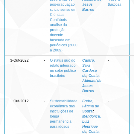
pós-graduação
Jesus
Barbosa
stricto sensu em
Barros
Ciências
Contábeis :
análise da
produção
docente
baseada em
periódicos (2000
a 2009)
3-Out-2022
-
O status quo do
Castro,
-
relato integrado
Sara
no setor público
Cardoso
brasileiro
de
;
Costa,
Abimael de
Jesus
Barros
Out-2012
-
Sustentabilidade
Freire,
-
econômica das
Fátima de
instituições de
Souza
;
longa
Mendonça,
permanência
Luiz
para idosos
Henrique
de
;
Costa,