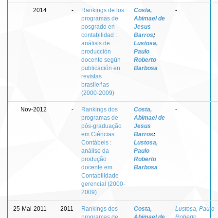
2014
-
Rankings de los
Costa,
-
programas de
Abimael de
posgrado en
Jesus
contabilidad :
Barros
;
análisis de
Lustosa,
producción
Paulo
docente según
Roberto
publicación en
Barbosa
revistas
brasileñas
(2000-2009)
Nov-2012
-
Rankings dos
Costa,
-
programas de
Abimael de
pós-graduação
Jesus
em Ciências
Barros
;
Contábeis :
Lustosa,
análise da
Paulo
produção
Roberto
docente em
Barbosa
Contabilidade
gerencial (2000-
2009)
25-Mai-2011
2011
Rankings dos
Costa,
Lustosa, Paulo
programas de
Abimael de
Roberto