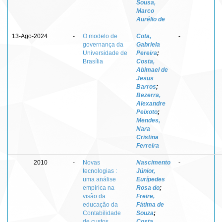
Sousa,
Marco
Aurélio de
13-Ago-2024
-
O modelo de
Cota,
-
governança da
Gabriela
Universidade de
Pereira
;
Brasília
Costa,
Abimael de
Jesus
Barros
;
Bezerra,
Alexandre
Peixoto
;
Mendes,
Nara
Cristina
Ferreira
2010
-
Novas
Nascimento
-
tecnologias :
Júnior,
uma análise
Eurípedes
empírica na
Rosa do
;
visão da
Freire,
educação da
Fátima de
Contabilidade
Souza
;
de custos
Costa,