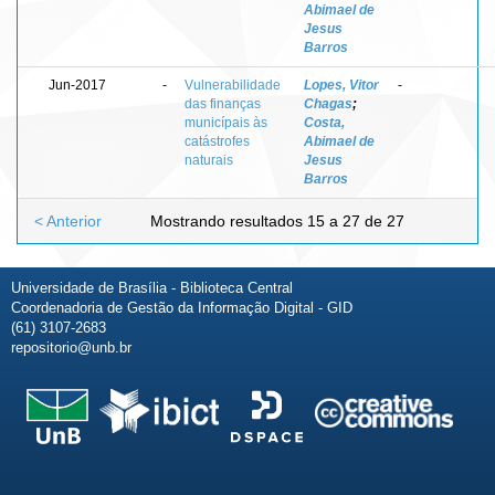
Abimael de
Jesus
Barros
Jun-2017
-
Vulnerabilidade
Lopes, Vitor
-
das finanças
Chagas
;
municípais às
Costa,
catástrofes
Abimael de
naturais
Jesus
Barros
< Anterior
Mostrando resultados 15 a 27 de 27
Universidade de Brasília - Biblioteca Central
Coordenadoria de Gestão da Informação Digital - GID
(61) 3107-2683
repositorio@unb.br