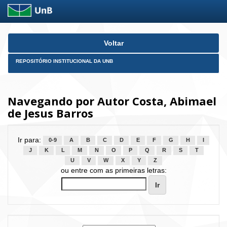
Skip
Voltar
navigation
REPOSITÓRIO INSTITUCIONAL DA UNB
Navegando por Autor Costa, Abimael
de Jesus Barros
Ir para:
0-9
A
B
C
D
E
F
G
H
I
J
K
L
M
N
O
P
Q
R
S
T
U
V
W
X
Y
Z
ou entre com as primeiras letras: