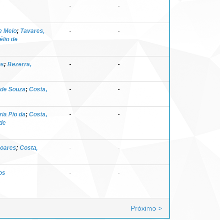
-
-
e Melo
;
Tavares,
-
-
lio de
os
;
Bezerra,
-
-
 de Souza
;
Costa,
-
-
ia Pio da
;
Costa,
-
-
 de
Soares
;
Costa,
-
-
os
-
-
Próximo >