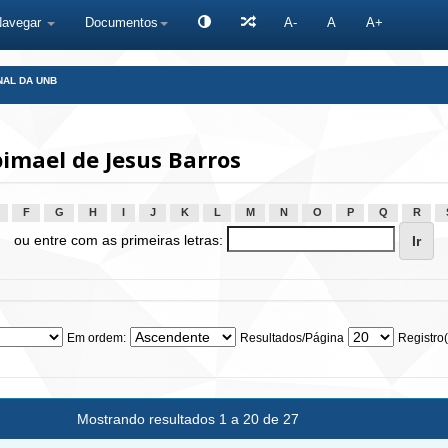
Navegar
Documentos
A-
A
A+
NAL DA UNB
imael de Jesus Barros
F
G
H
I
J
K
L
M
N
O
P
Q
R
ou entre com as primeiras letras:
Em ordem:
Resultados/Página
Registro(
Mostrando resultados 1 a 20 de 27