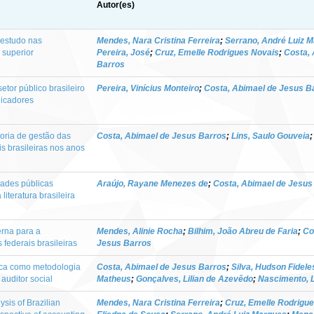
Autor(es)
 estudo nas
Mendes, Nara Cristina Ferreira
;
Serrano, André Luiz 
o superior
Pereira, José
;
Cruz, Emelle Rodrigues Novais
;
Costa,
Barros
setor público brasileiro
Pereira, Vinícius Monteiro
;
Costa, Abimael de Jesus B
ndicadores
toria de gestão das
Costa, Abimael de Jesus Barros
;
Lins, Saulo Gouveia
is brasileiras nos anos
dades públicas
Araújo, Rayane Menezes de
;
Costa, Abimael de Jesus
literatura brasileira
erna para a
Mendes, Alinie Rocha
;
Bilhim, João Abreu de Faria
;
Co
federais brasileiras
Jesus Barros
tica como metodologia
Costa, Abimael de Jesus Barros
;
Silva, Hudson Fidele
auditor social
Matheus
;
Gonçalves, Lilian de Azevêdo
;
Nascimento, 
ysis of Brazilian
Mendes, Nara Cristina Ferreira
;
Cruz, Emelle Rodrigu