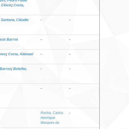
es, Pedro Paulo
 Clóvis
;
Costa,
;
Santana, Cláudio
-
-
esus Barros
-
-
unes
;
Costa, Abimael
-
-
 Barros
;
Botelho,
-
-
-
-
Rocha, Carlos
-
Henrique
Marques da