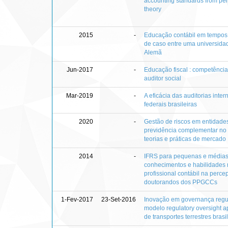
accounting standards from per
theory
2015
-
Educação contábil em tempos
de caso entre uma universidad
Alemã
Jun-2017
-
Educação fiscal : competênci
auditor social
Mar-2019
-
A eficácia das auditorias inte
federais brasileiras
2020
-
Gestão de riscos em entidade
previdência complementar no B
teorias e práticas de mercado
2014
-
IFRS para pequenas e médias
conhecimentos e habilidades 
profissional contábil na perc
doutorandos dos PPGCCs
1-Fev-2017
23-Set-2016
Inovação em governança regul
modelo regulatory oversight ap
de transportes terrestres brasi