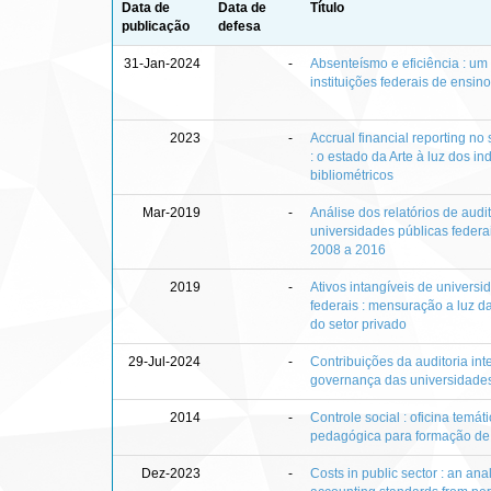
Data de
Data de
Título
publicação
defesa
31-Jan-2024
-
Absenteísmo e eficiência : um
instituições federais de ensin
2023
-
Accrual financial reporting no 
: o estado da Arte à luz dos i
bibliométricos
Mar-2019
-
Análise dos relatórios de audi
universidades públicas federa
2008 a 2016
2019
-
Ativos intangíveis de universi
federais : mensuração a luz da 
do setor privado
29-Jul-2024
-
Contribuições da auditoria int
governança das universidades 
2014
-
Controle social : oficina temá
pedagógica para formação de 
Dez-2023
-
Costs in public sector : an anal