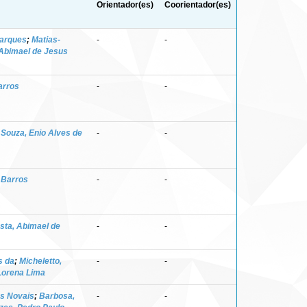
Orientador(es)
Coorientador(es)
Marques
;
Matias-
-
-
 Abimael de Jesus
arros
-
-
;
Souza, Enio Alves de
-
-
 Barros
-
-
sta, Abimael de
-
-
s da
;
Micheletto,
-
-
Lorena Lima
es Novais
;
Barbosa,
-
-