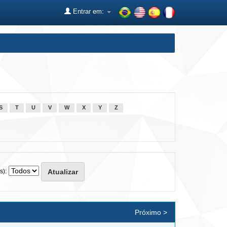
Entrar em:
S
T
U
V
W
X
Y
Z
s):
Próximo >