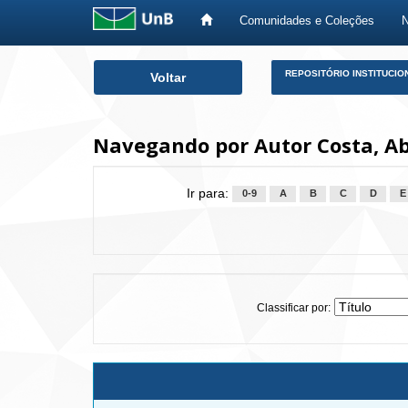
Comunidades e Coleções
Skip
REPOSITÓRIO INSTITUCIO
Voltar
navigation
Navegando por Autor Costa, Ab
Ir para:
0-9
A
B
C
D
E
Classificar por: