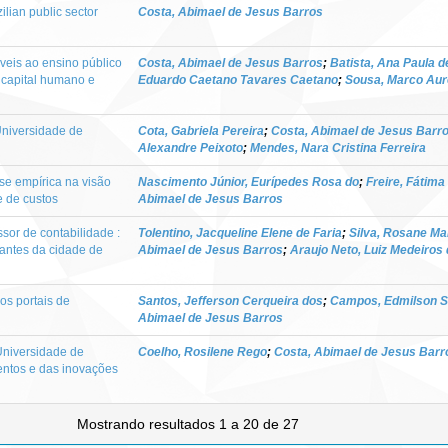
ilian public sector
Costa, Abimael de Jesus Barros
veis ao ensino público
Costa, Abimael de Jesus Barros
;
Batista, Ana Paula d
o capital humano e
Eduardo Caetano Tavares Caetano
;
Sousa, Marco Auré
niversidade de
Cota, Gabriela Pereira
;
Costa, Abimael de Jesus Barr
Alexandre Peixoto
;
Mendes, Nara Cristina Ferreira
se empírica na visão
Nascimento Júnior, Eurípedes Rosa do
;
Freire, Fátima
 de custos
Abimael de Jesus Barros
sor de contabilidade :
Tolentino, Jacqueline Elene de Faria
;
Silva, Rosane Mar
dantes da cidade de
Abimael de Jesus Barros
;
Araujo Neto, Luiz Medeiros
os portais de
Santos, Jefferson Cerqueira dos
;
Campos, Edmilson 
Abimael de Jesus Barros
 Universidade de
Coelho, Rosilene Rego
;
Costa, Abimael de Jesus Barr
mentos e das inovações
Mostrando resultados 1 a 20 de 27