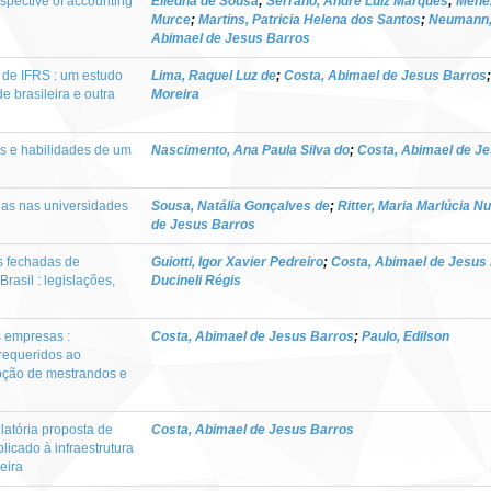
spective of accounting
Eliedna de Sousa
;
Serrano, André Luiz Marques
;
Menez
Murce
;
Martins, Patricia Helena dos Santos
;
Neumann,
Abimael de Jesus Barros
 de IFRS : um estudo
Lima, Raquel Luz de
;
Costa, Abimael de Jesus Barros
e brasileira e outra
Moreira
as e habilidades de um
Nascimento, Ana Paula Silva do
;
Costa, Abimael de J
rnas nas universidades
Sousa, Natália Gonçalves de
;
Ritter, Maria Marlúcia N
de Jesus Barros
s fechadas de
Guiotti, Igor Xavier Pedreiro
;
Costa, Abimael de Jesus
rasil : legislações,
Ducineli Régis
 empresas :
Costa, Abimael de Jesus Barros
;
Paulo, Edilson
requeridos ao
epção de mestrandos e
atória proposta de
Costa, Abimael de Jesus Barros
licado à infraestrutura
leira