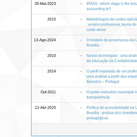
30-Mai-2023
-
IPSAS : which stage is the braz
accounting in?
2015
-
Metodologias de custos aplicá
: ensino profissional, teoria d
custo-aluno
13-Ago-2024
-
O modelo de governança da U
Brasília
2010
-
Novas tecnologias : uma análi
da educação da Contabilidade
2014
-
O perfil esperado de um profes
uma análise a partir dos estu
Barcelos – Portugal
Out-2011
-
O poder executivo municipal n
transparência
12-Abr-2025
-
Política de acessibilidade na
Brasília : análise dos investi
pedagógicas