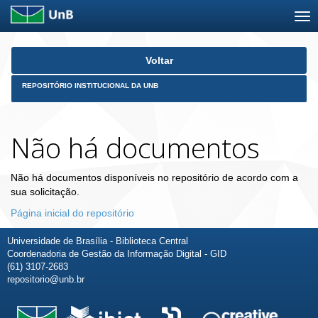
Skip
Voltar
navigation
REPOSITÓRIO INSTITUCIONAL DA UNB
Não há documentos
Não há documentos disponíveis no repositório de acordo com a
sua solicitação.
Página inicial do repositório
Universidade de Brasília - Biblioteca Central
Coordenadoria de Gestão da Informação Digital - GID
(61) 3107-2683
repositorio@unb.br