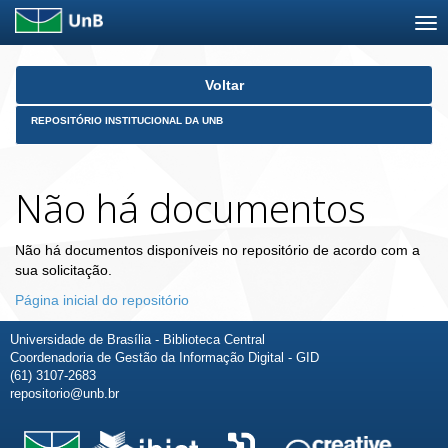
Skip
Voltar
navigation
REPOSITÓRIO INSTITUCIONAL DA UNB
Não há documentos
Não há documentos disponíveis no repositório de acordo com a
sua solicitação.
Página inicial do repositório
Universidade de Brasília - Biblioteca Central
Coordenadoria de Gestão da Informação Digital - GID
(61) 3107-2683
repositorio@unb.br