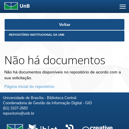
Skip
Voltar
navigation
REPOSITÓRIO INSTITUCIONAL DA UNB
Não há documentos
Não há documentos disponíveis no repositório de acordo com a
sua solicitação.
Página inicial do repositório
Universidade de Brasília - Biblioteca Central
Coordenadoria de Gestão da Informação Digital - GID
(61) 3107-2683
repositorio@unb.br