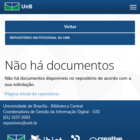
Skip
Voltar
navigation
REPOSITÓRIO INSTITUCIONAL DA UNB
Não há documentos
Não há documentos disponíveis no repositório de acordo com a
sua solicitação.
Página inicial do repositório
Universidade de Brasília - Biblioteca Central
Coordenadoria de Gestão da Informação Digital - GID
(61) 3107-2683
repositorio@unb.br