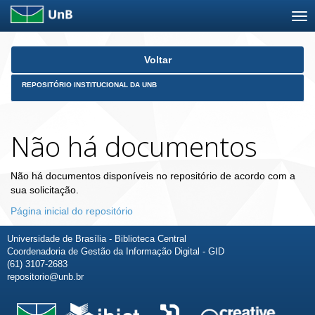
Skip
Voltar
navigation
REPOSITÓRIO INSTITUCIONAL DA UNB
Não há documentos
Não há documentos disponíveis no repositório de acordo com a
sua solicitação.
Página inicial do repositório
Universidade de Brasília - Biblioteca Central
Coordenadoria de Gestão da Informação Digital - GID
(61) 3107-2683
repositorio@unb.br