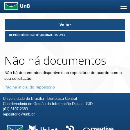
Skip
Voltar
navigation
REPOSITÓRIO INSTITUCIONAL DA UNB
Não há documentos
Não há documentos disponíveis no repositório de acordo com a
sua solicitação.
Página inicial do repositório
Universidade de Brasília - Biblioteca Central
Coordenadoria de Gestão da Informação Digital - GID
(61) 3107-2683
repositorio@unb.br