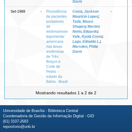
Davis
Set-1988
-
Procedência
Costa, Jackson
-
de pacientes
Mauricio Lopes
;
portadores
Tada, Mauro
de
Shugiro
;
Martins
leishmaniose
Netto, Eduardo
;
tegumentar
Vale, Kyola Costa
;
americana
Lago, Ednaldo L.
;
nas áreas
Marsden, Philip
endêmicas
Davis
de Três
Braços e
Corte de
Pedra -
estado da
Bahia - Brasil
Mostrando resultados 1 a 2 de 2
Universidade de Brasília - Biblioteca Central
Coordenadoria de Gestão da Informação Digital - GID
(61) 3107-2683
repositorio@unb.br