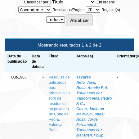
Classificar por:
Em ordem:
Resultados/Página
Registro(s):
Mostrando resultados 1 a 2 de 2
Data de
Data
Título
Autor(es)
Orientador(e
publicação
de
defesa
Out-1986
-
Pesquisa de
Tavares
-
anticorpos
Neto, José
;
para
Rosa, Amélia P. A.
arbovírus no
Travassos da
;
soro de
Vasconcelos, Pedro
residentes
F. C.
;
no povoado
Costa, Jackson
de Corte de
Mauricio Lopes
;
Pedra,
Rosa, Jorge
Valença,
Fernando S.
Bahia
Travassos da
;
Marsden, Philip