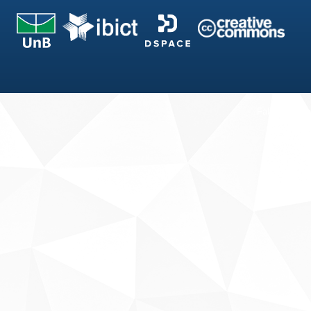
Fale conosco
Sobre