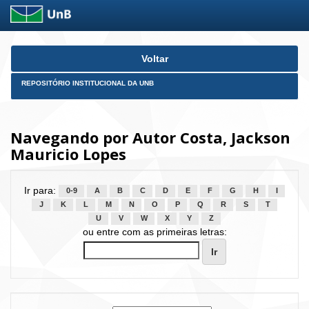
Skip
Voltar
navigation
REPOSITÓRIO INSTITUCIONAL DA UNB
Navegando por Autor Costa, Jackson
Mauricio Lopes
Ir para:
0-9
A
B
C
D
E
F
G
H
I
J
K
L
M
N
O
P
Q
R
S
T
U
V
W
X
Y
Z
ou entre com as primeiras letras: