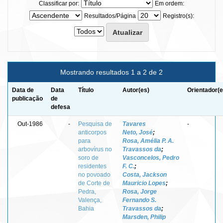
Classificar por:
Em ordem:
Resultados/Página
Registro(s):
Mostrando resultados 1 a 2 de 2
Data de
Data
Título
Autor(es)
Orientador(e
publicação
de
defesa
Out-1986
-
Pesquisa de
Tavares
-
anticorpos
Neto, José
;
para
Rosa, Amélia P. A.
arbovírus no
Travassos da
;
soro de
Vasconcelos, Pedro
residentes
F. C.
;
no povoado
Costa, Jackson
de Corte de
Mauricio Lopes
;
Pedra,
Rosa, Jorge
Valença,
Fernando S.
Bahia
Travassos da
;
Marsden, Philip