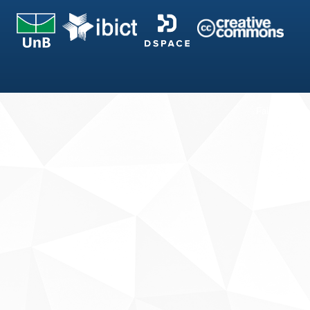
Fale conosco
Sobre