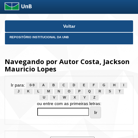
Skip
Voltar
navigation
REPOSITÓRIO INSTITUCIONAL DA UNB
Navegando por Autor Costa, Jackson
Mauricio Lopes
Ir para:
0-9
A
B
C
D
E
F
G
H
I
J
K
L
M
N
O
P
Q
R
S
T
U
V
W
X
Y
Z
ou entre com as primeiras letras: