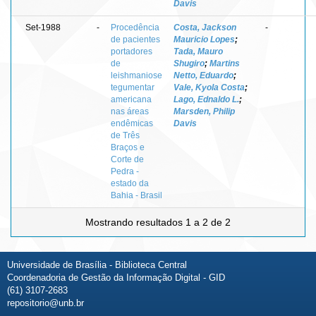
Davis
Set-1988
-
Procedência
Costa, Jackson
-
de pacientes
Mauricio Lopes
;
portadores
Tada, Mauro
de
Shugiro
;
Martins
leishmaniose
Netto, Eduardo
;
tegumentar
Vale, Kyola Costa
;
americana
Lago, Ednaldo L.
;
nas áreas
Marsden, Philip
endêmicas
Davis
de Três
Braços e
Corte de
Pedra -
estado da
Bahia - Brasil
Mostrando resultados 1 a 2 de 2
Universidade de Brasília - Biblioteca Central
Coordenadoria de Gestão da Informação Digital - GID
(61) 3107-2683
repositorio@unb.br