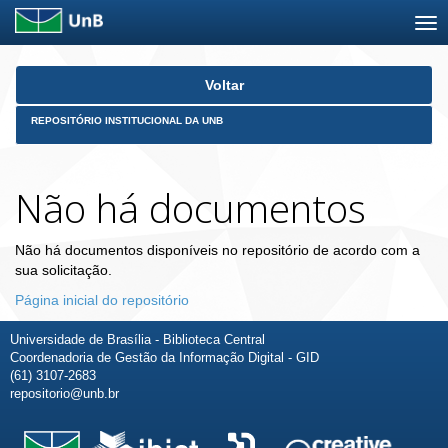
Skip
Voltar
navigation
REPOSITÓRIO INSTITUCIONAL DA UNB
Não há documentos
Não há documentos disponíveis no repositório de acordo com a
sua solicitação.
Página inicial do repositório
Universidade de Brasília - Biblioteca Central
Coordenadoria de Gestão da Informação Digital - GID
(61) 3107-2683
repositorio@unb.br