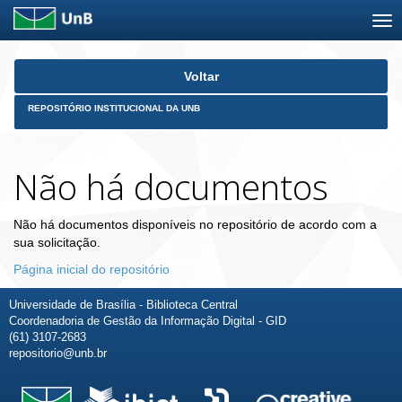
Skip
Voltar
navigation
REPOSITÓRIO INSTITUCIONAL DA UNB
Não há documentos
Não há documentos disponíveis no repositório de acordo com a
sua solicitação.
Página inicial do repositório
Universidade de Brasília - Biblioteca Central
Coordenadoria de Gestão da Informação Digital - GID
(61) 3107-2683
repositorio@unb.br