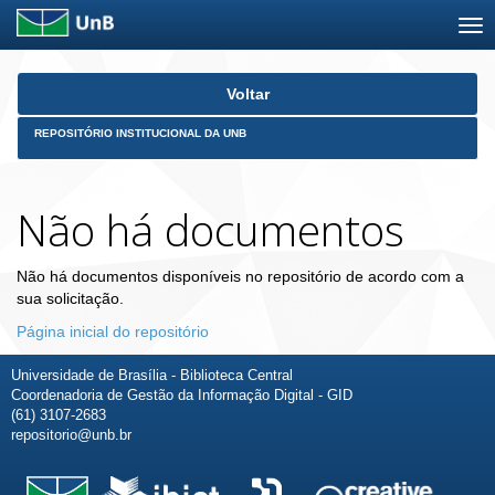
Skip
Voltar
navigation
REPOSITÓRIO INSTITUCIONAL DA UNB
Não há documentos
Não há documentos disponíveis no repositório de acordo com a
sua solicitação.
Página inicial do repositório
Universidade de Brasília - Biblioteca Central
Coordenadoria de Gestão da Informação Digital - GID
(61) 3107-2683
repositorio@unb.br