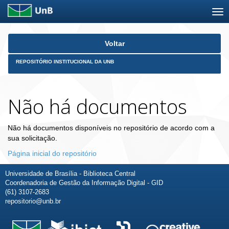
Skip
Voltar
navigation
REPOSITÓRIO INSTITUCIONAL DA UNB
Não há documentos
Não há documentos disponíveis no repositório de acordo com a
sua solicitação.
Página inicial do repositório
Universidade de Brasília - Biblioteca Central
Coordenadoria de Gestão da Informação Digital - GID
(61) 3107-2683
repositorio@unb.br