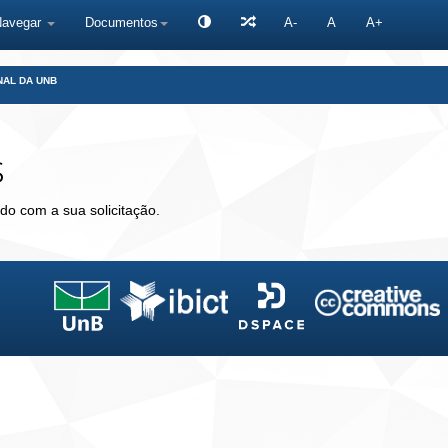
Navegar
Documentos
A-
A
A+
NAL DA UNB
s
do com a sua solicitação.