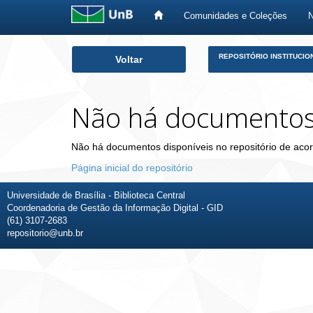
Comunidades e Coleções
Skip
REPOSITÓRIO INSTITUCIO
Voltar
navigation
Não há documento
Não há documentos disponíveis no repositório de acor
Página inicial do repositório
Universidade de Brasília - Biblioteca Central
Coordenadoria de Gestão da Informação Digital - GID
(61) 3107-2683
repositorio@unb.br