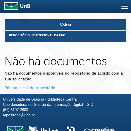
Skip
Voltar
navigation
REPOSITÓRIO INSTITUCIONAL DA UNB
Não há documentos
Não há documentos disponíveis no repositório de acordo com a
sua solicitação.
Página inicial do repositório
Universidade de Brasília - Biblioteca Central
Coordenadoria de Gestão da Informação Digital - GID
(61) 3107-2683
repositorio@unb.br