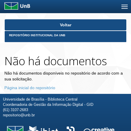
Skip
Voltar
navigation
REPOSITÓRIO INSTITUCIONAL DA UNB
Não há documentos
Não há documentos disponíveis no repositório de acordo com a
sua solicitação.
Página inicial do repositório
Universidade de Brasília - Biblioteca Central
Coordenadoria de Gestão da Informação Digital - GID
(61) 3107-2683
repositorio@unb.br