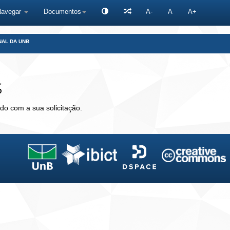
Navegar
Documentos
A-
A
A+
NAL DA UNB
s
do com a sua solicitação.