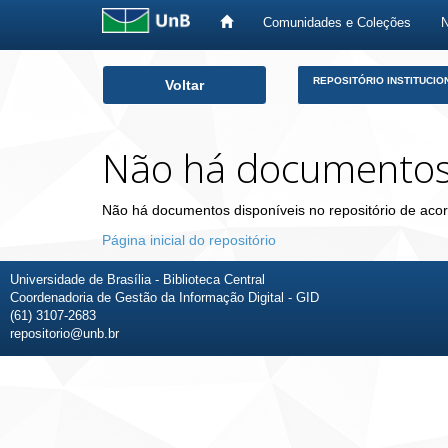
Comunidades e Coleções
Skip
REPOSITÓRIO INSTITUCIO
Voltar
navigation
Não há documento
Não há documentos disponíveis no repositório de acor
Página inicial do repositório
Universidade de Brasília - Biblioteca Central
Coordenadoria de Gestão da Informação Digital - GID
(61) 3107-2683
repositorio@unb.br