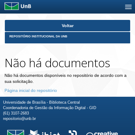
Skip
Voltar
navigation
REPOSITÓRIO INSTITUCIONAL DA UNB
Não há documentos
Não há documentos disponíveis no repositório de acordo com a
sua solicitação.
Página inicial do repositório
Universidade de Brasília - Biblioteca Central
Coordenadoria de Gestão da Informação Digital - GID
(61) 3107-2683
repositorio@unb.br