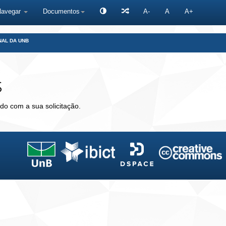
Navegar
Documentos
A-
A
A+
NAL DA UNB
s
do com a sua solicitação.