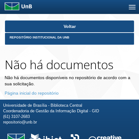
Skip
Voltar
navigation
REPOSITÓRIO INSTITUCIONAL DA UNB
Não há documentos
Não há documentos disponíveis no repositório de acordo com a
sua solicitação.
Página inicial do repositório
Universidade de Brasília - Biblioteca Central
Coordenadoria de Gestão da Informação Digital - GID
(61) 3107-2683
repositorio@unb.br