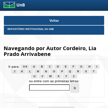
Skip
Voltar
navigation
REPOSITÓRIO INSTITUCIONAL DA UNB
Navegando por Autor Cordeiro, Lia
Prado Arrivabene
Ir para:
0-9
A
B
C
D
E
F
G
H
I
J
K
L
M
N
O
P
Q
R
S
T
U
V
W
X
Y
Z
ou entre com as primeiras letras: