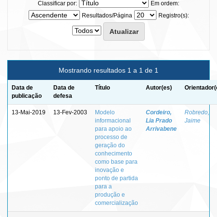
Classificar por:
Em ordem:
Resultados/Página
Registro(s):
Mostrando resultados 1 a 1 de 1
Data de
Data de
Título
Autor(es)
Orientador(
publicação
defesa
13-Mai-2019
13-Fev-2003
Modelo
Cordeiro,
Robredo,
informacional
Lia Prado
Jaime
para apoio ao
Arrivabene
processo de
geração do
conhecimento
como base para
inovação e
ponto de partida
para a
produção e
comercialização