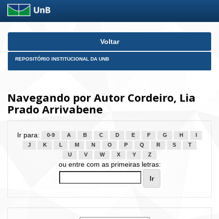
Skip
Voltar
navigation
REPOSITÓRIO INSTITUCIONAL DA UNB
Navegando por Autor Cordeiro, Lia
Prado Arrivabene
Ir para:
0-9
A
B
C
D
E
F
G
H
I
J
K
L
M
N
O
P
Q
R
S
T
U
V
W
X
Y
Z
ou entre com as primeiras letras: