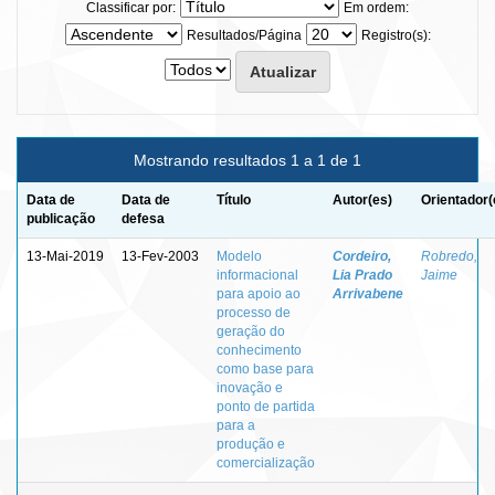
Classificar por:
Em ordem:
Resultados/Página
Registro(s):
Mostrando resultados 1 a 1 de 1
Data de
Data de
Título
Autor(es)
Orientador(
publicação
defesa
13-Mai-2019
13-Fev-2003
Modelo
Cordeiro,
Robredo,
informacional
Lia Prado
Jaime
para apoio ao
Arrivabene
processo de
geração do
conhecimento
como base para
inovação e
ponto de partida
para a
produção e
comercialização