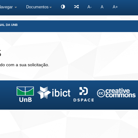
Navegar
Documentos
A-
A
A+
NAL DA UNB
s
do com a sua solicitação.