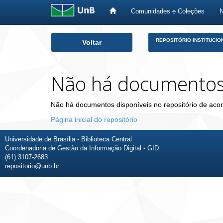
Comunidades e Coleções
Skip
REPOSITÓRIO INSTITUCIO
Voltar
navigation
Não há documento
Não há documentos disponíveis no repositório de acor
Página inicial do repositório
Universidade de Brasília - Biblioteca Central
Coordenadoria de Gestão da Informação Digital - GID
(61) 3107-2683
repositorio@unb.br