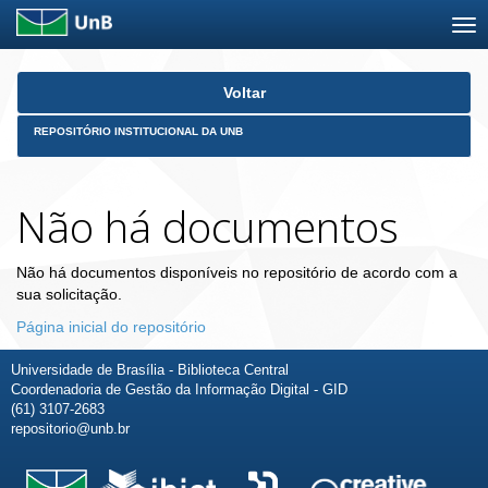
Skip
Voltar
navigation
REPOSITÓRIO INSTITUCIONAL DA UNB
Não há documentos
Não há documentos disponíveis no repositório de acordo com a
sua solicitação.
Página inicial do repositório
Universidade de Brasília - Biblioteca Central
Coordenadoria de Gestão da Informação Digital - GID
(61) 3107-2683
repositorio@unb.br