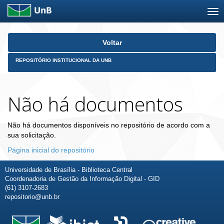
Skip
Voltar
navigation
REPOSITÓRIO INSTITUCIONAL DA UNB
Não há documentos
Não há documentos disponíveis no repositório de acordo com a
sua solicitação.
Página inicial do repositório
Universidade de Brasília - Biblioteca Central
Coordenadoria de Gestão da Informação Digital - GID
(61) 3107-2683
repositorio@unb.br