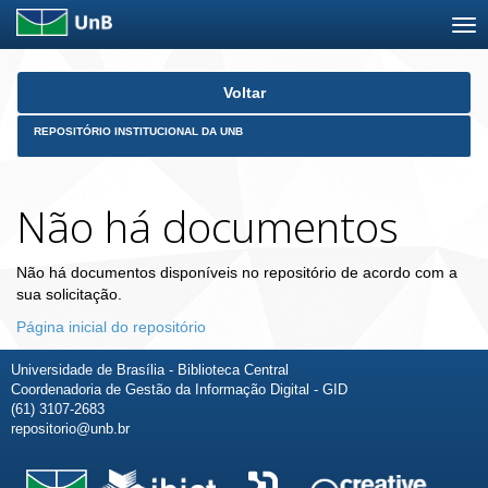
Skip
Voltar
navigation
REPOSITÓRIO INSTITUCIONAL DA UNB
Não há documentos
Não há documentos disponíveis no repositório de acordo com a
sua solicitação.
Página inicial do repositório
Universidade de Brasília - Biblioteca Central
Coordenadoria de Gestão da Informação Digital - GID
(61) 3107-2683
repositorio@unb.br