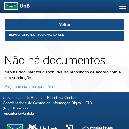
Skip
Voltar
navigation
REPOSITÓRIO INSTITUCIONAL DA UNB
Não há documentos
Não há documentos disponíveis no repositório de acordo com a
sua solicitação.
Página inicial do repositório
Universidade de Brasília - Biblioteca Central
Coordenadoria de Gestão da Informação Digital - GID
(61) 3107-2683
repositorio@unb.br